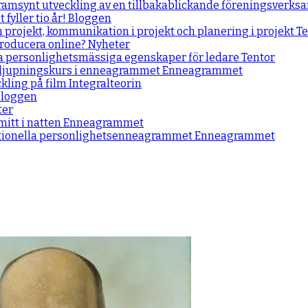
framsynt utveckling av en tillbakablickande föreningsverk
fyller tio år!
Bloggen
m projekt, kommunikation i projekt och planering i projekt
Te
producera online?
Nyheter
a personlighetsmässiga egenskaper för ledare
Tentor
rdjupningskurs i enneagrammet
Enneagrammet
kling på film
Integralteorin
loggen
ter
itt i natten
Enneagrammet
ntionella personlighetsenneagrammet
Enneagrammet