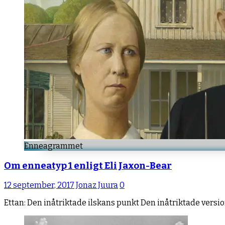
Enneagrammet
Om enneatyp 1 enligt Eli Jaxon-Bear
12 september, 2017
Jonaz Juura
0
Ettan: Den inåtriktade ilskans punkt Den inåtriktade versi