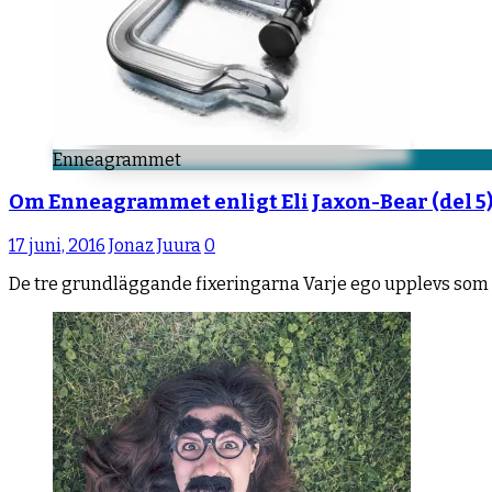
Enneagrammet
Om Enneagrammet enligt Eli Jaxon-Bear (del 5
17 juni, 2016
Jonaz Juura
0
De tre grundläggande fixeringarna Varje ego upplevs som un