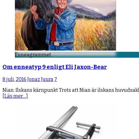
Enneagrammet
Om enneatyp 9 enligt Eli Jaxon-Bear
8 juli, 2016
Jonaz Juura
7
Nian: Ilskans kärnpunkt Trots att Nian är ilskans huvudsa
[Läs mer…]