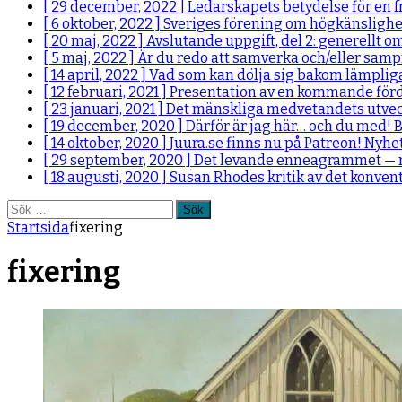
[ 29 december, 2022 ]
Ledarskapets betydelse för en 
[ 6 oktober, 2022 ]
Sveriges förening om högkänslighet 
[ 20 maj, 2022 ]
Avslutande uppgift, del 2: generellt o
[ 5 maj, 2022 ]
Är du redo att samverka och/eller sam
[ 14 april, 2022 ]
Vad som kan dölja sig bakom lämplig
[ 12 februari, 2021 ]
Presentation av en kommande fö
[ 23 januari, 2021 ]
Det mänskliga medvetandets utvec
[ 19 december, 2020 ]
Därför är jag här… och du med!
B
[ 14 oktober, 2020 ]
Juura.se finns nu på Patreon!
Nyhe
[ 29 september, 2020 ]
Det levande enneagrammet — m
[ 18 augusti, 2020 ]
Susan Rhodes kritik av det konve
Sök
efter:
Startsida
fixering
fixering