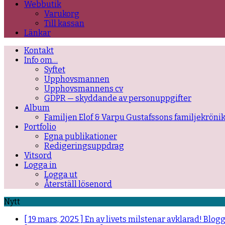
Webbutik
Varukorg
Till kassan
Länkar
Kontakt
Info om…
Syftet
Upphovsmannen
Upphovsmannens cv
GDPR — skyddande av personuppgifter
Album
Familjen Elof & Varpu Gustafssons familjekröni
Portfolio
Egna publikationer
Redigeringsuppdrag
Vitsord
Logga in
Logga ut
Återställ lösenord
Nytt
[ 19 mars, 2025 ]
En av livets milstenar avklarad!
Blog