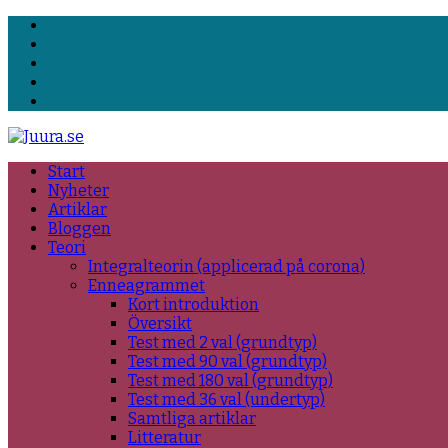
Facebook
LinkedIn
YouTube
E-
post
RSS
Start
Nyheter
Artiklar
Bloggen
Teori
Integralteorin (applicerad på corona)
Enneagrammet
Kort introduktion
Översikt
Test med 2 val (grundtyp)
Test med 90 val (grundtyp)
Test med 180 val (grundtyp)
Test med 36 val (undertyp)
Samtliga artiklar
Litteratur