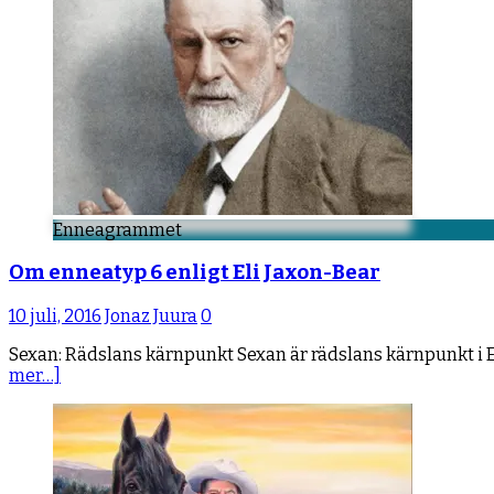
Enneagrammet
Om enneatyp 6 enligt Eli Jaxon-Bear
10 juli, 2016
Jonaz Juura
0
Sexan: Rädslans kärnpunkt Sexan är rädslans kärnpunkt i E
mer…]