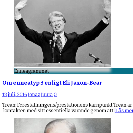
Enneagrammet
Om enneatyp 3 enligt Eli Jaxon-Bear
13 juli, 2016
Jonaz Juura
0
Trean: Föreställningens/prestationens kärnpunkt Trean är 
kontakten med sitt essentiella varande genom att
[Läs me