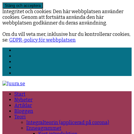
Integritet och cookies: Den här webbplatsen använder
cookies. Genom att fortsätta använda den här
webbplatsen godkänner du deras användning.
Om du vill veta mer, inklusive hur du kontrollerar cookies,
se:
GDPR-policy för webbplatsen
Facebook
LinkedIn
YouTube
E-
post
RSS
Start
Nyheter
Artiklar
Bloggen
Teori
Integralteorin (applicerad på corona)
Enneagrammet
Kort introduktion