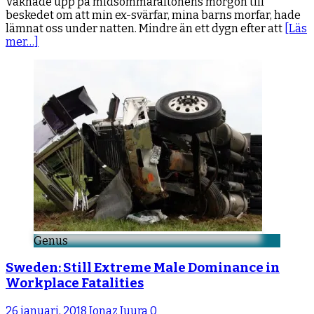
Vaknade upp på midsommaraftonens morgon till
beskedet om att min ex-svärfar, mina barns morfar, hade
lämnat oss under natten. Mindre än ett dygn efter att
[Läs
mer…]
Genus
Sweden: Still Extreme Male Dominance in
Workplace Fatalities
26 januari, 2018
Jonaz Juura
0