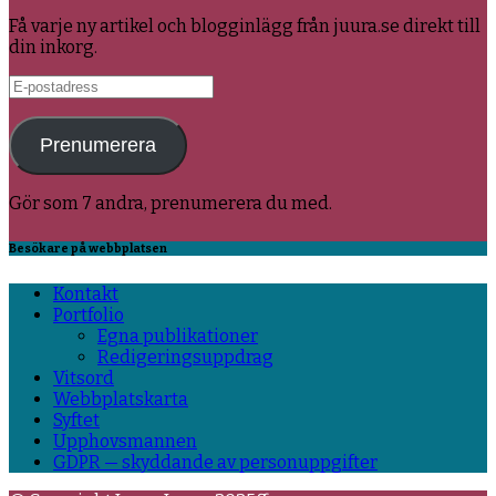
Få varje ny artikel och blogginlägg från juura.se direkt till
din inkorg.
E-
postadress
Prenumerera
Gör som 7 andra, prenumerera du med.
Besökare på webbplatsen
Kontakt
Portfolio
Egna publikationer
Redigeringsuppdrag
Vitsord
Webbplatskarta
Syftet
Upphovsmannen
GDPR — skyddande av personuppgifter