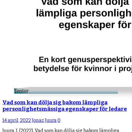
Tentor
Vad som kan dölja sig bakom lämpliga
personlighetsmässiga egenskaper för ledare
14 april, 2022
Jonaz Juura
0
Juura, J. (2022). Vad som kan dölja sig bakom lämpliga