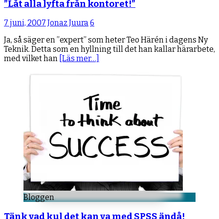
”Låt alla lyfta från kontoret!”
7 juni, 2007
Jonaz Juura
6
Ja, så säger en ”expert” som heter Teo Härén i dagens Ny
Teknik. Detta som en hyllning till det han kallar härarbete,
med vilket han
[Läs mer…]
Bloggen
Tänk vad kul det kan va med SPSS ändå!