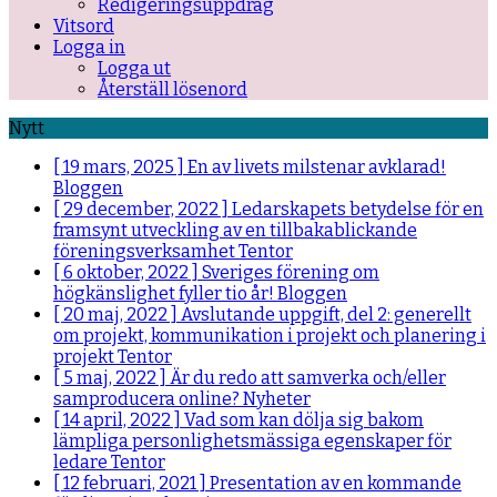
Redigeringsuppdrag
Vitsord
Logga in
Logga ut
Återställ lösenord
Nytt
[ 19 mars, 2025 ]
En av livets milstenar avklarad!
Bloggen
[ 29 december, 2022 ]
Ledarskapets betydelse för en
framsynt utveckling av en tillbakablickande
föreningsverksamhet
Tentor
[ 6 oktober, 2022 ]
Sveriges förening om
högkänslighet fyller tio år!
Bloggen
[ 20 maj, 2022 ]
Avslutande uppgift, del 2: generellt
om projekt, kommunikation i projekt och planering i
projekt
Tentor
[ 5 maj, 2022 ]
Är du redo att samverka och/eller
samproducera online?
Nyheter
[ 14 april, 2022 ]
Vad som kan dölja sig bakom
lämpliga personlighetsmässiga egenskaper för
ledare
Tentor
[ 12 februari, 2021 ]
Presentation av en kommande