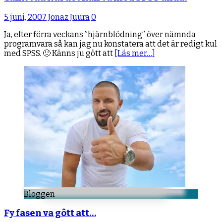
5 juni, 2007
Jonaz Juura
0
Ja, efter förra veckans ”hjärnblödning” över nämnda
programvara så kan jag nu konstatera att det är redigt kul
med SPSS. 🙂 Känns ju gött att
[Läs mer…]
Bloggen
Fy fasen va gôtt att…