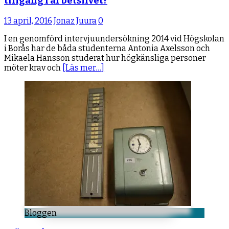
tillgång i arbetslivet?
13 april, 2016
Jonaz Juura
0
I en genomförd intervjuundersökning 2014 vid Högskolan
i Borås har de båda studenterna Antonia Axelsson och
Mikaela Hansson studerat hur högkänsliga personer
möter krav och
[Läs mer…]
Bloggen