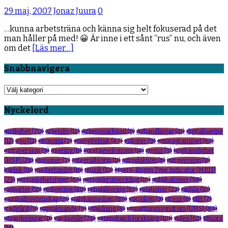
29 maj, 2007
Jonaz Juura
0
…kunna arbetsträna och känna sig helt fokuserad på det
man håller på med! 😀 Är inne i ett sånt ”rus” nu, och även
om det
[Läs mer…]
Snabbnavigera
Snabbnavigera
Nyckelord
andlighet
(70)
arbetsliv
(12)
Arbetsmarknad
(6)
Avhandlingar
(41)
digitalisering
(12)
ego
(12)
ekonomi
(7)
energiteknik
(47)
enkäter
(9)
enneagrammet
(62)
extraversion
(9)
fixering
(8)
Företagsekonomi
(14)
genus
(9)
högkänslighet
(HSP)
(28)
illusioner
(7)
Integralteorin
(11)
introduktion
(6)
introversion
(11)
kärlek
(16)
medvetandet
(16)
musik
(10)
Myers-Briggs Type Indicator (MBTI)
(23)
personlighetstyper
(63)
personlig utveckling
(10)
publikationer
(98)
rapporter
(55)
redigering
(80)
rehabilitering
(67)
relationer
(23)
rädsla
(10)
samhällsvetenskap
(31)
självkännedom
(89)
sociologi
(9)
stress
(6)
tillit
(7)
trädgård
(9)
uppvaknande
(9)
Utbildning
(8)
utmattningssyndrom (UMS)
(83)
utvärderingar
(11)
vardagsliv
(76)
vetenskap & forskning
(101)
video
(62)
Vitsord