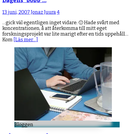
Dagens ”bobb”…
13 juni, 2007
Jonaz Juura
4
…gick väl egentligen inget vidare. 🙁 Hade svårt med
koncentrationen, å att återkomma till mitt eget
forskningsprojekt var lite marigt efter en tids uppehåll…
Kom
[Läs mer…]
Bloggen