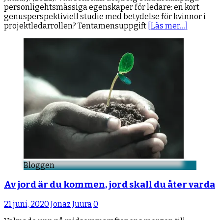
personligehtsmässiga egenskaper för ledare: en kort
genusperspektiviell studie med betydelse för kvinnor i
projektledarrollen? Tentamensuppgift
[Läs mer…]
Bloggen
Av jord är du kommen, jord skall du åter varda
21 juni, 2020
Jonaz Juura
0