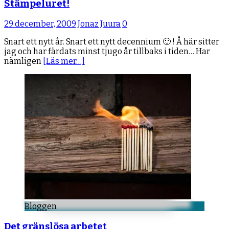
Stämpeluret!
29 december, 2009
Jonaz Juura
0
Snart ett nytt år. Snart ett nytt decennium 🙂 ! Å här sitter
jag och har färdats minst tjugo år tillbaks i tiden… Har
nämligen
[Läs mer…]
Bloggen
Det gränslösa arbetet