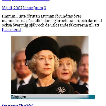
18 juli, 2007
Jonaz Juura
0
Hmmm… Inte förutan att man förundras över
människorna på stället där jag arbetstränar, och därmed
också över mig själv och de utlösande faktorerna till att
[Läs mer…]
Bloggen