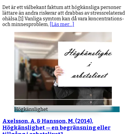
Det är ett välbekant faktum att högkänsliga personer
lättare än andra riskerar att drabbas av stressrelaterad
ohälsa.[1] Vanliga symtom kan då vara koncentrations-
och minnesproblem,
[Läs mer…]
Högkänslighet
Axelsson, A. & Hansson, M. (2014).
Högkänslighet — en begränsning eller