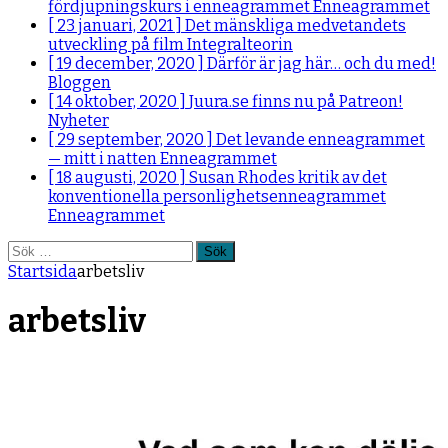
fördjupningskurs i enneagrammet
Enneagrammet
[ 23 januari, 2021 ]
Det mänskliga medvetandets
utveckling på film
Integralteorin
[ 19 december, 2020 ]
Därför är jag här… och du med!
Bloggen
[ 14 oktober, 2020 ]
Juura.se finns nu på Patreon!
Nyheter
[ 29 september, 2020 ]
Det levande enneagrammet
— mitt i natten
Enneagrammet
[ 18 augusti, 2020 ]
Susan Rhodes kritik av det
konventionella personlighetsenneagrammet
Enneagrammet
Sök
efter:
Startsida
arbetsliv
arbetsliv