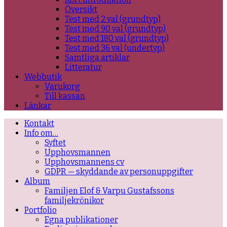
Översikt
Test med 2 val (grundtyp)
Test med 90 val (grundtyp)
Test med 180 val (grundtyp)
Test med 36 val (undertyp)
Samtliga artiklar
Litteratur
Webbutik
Varukorg
Till kassan
Länkar
Kontakt
Info om…
Syftet
Upphovsmannen
Upphovsmannens cv
GDPR — skyddande av personuppgifter
Album
Familjen Elof & Varpu Gustafssons
familjekrönikor
Portfolio
Egna publikationer