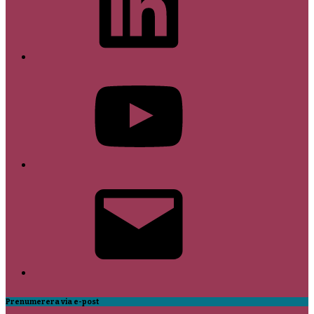
YouTube
E-
post
Prenumerera via e-post