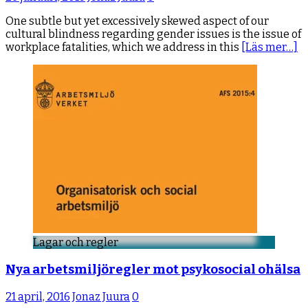
One subtle but yet excessively skewed aspect of our
cultural blindness regarding gender issues is the issue of
workplace fatalities, which we address in this
[Läs mer…]
Lagar och regler
Nya arbetsmiljöregler mot psykosocial ohälsa
21 april, 2016
Jonaz Juura
0