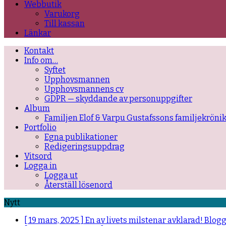
Webbutik
Varukorg
Till kassan
Länkar
Kontakt
Info om…
Syftet
Upphovsmannen
Upphovsmannens cv
GDPR — skyddande av personuppgifter
Album
Familjen Elof & Varpu Gustafssons familjekröni
Portfolio
Egna publikationer
Redigeringsuppdrag
Vitsord
Logga in
Logga ut
Återställ lösenord
Nytt
[ 19 mars, 2025 ]
En av livets milstenar avklarad!
Blog