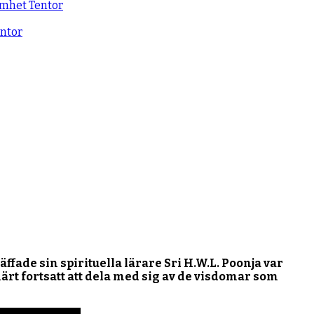
samhet
Tentor
ntor
ffade sin spirituella lärare Sri H.W.L. Poonja var
rt fortsatt att dela med sig av de visdomar som