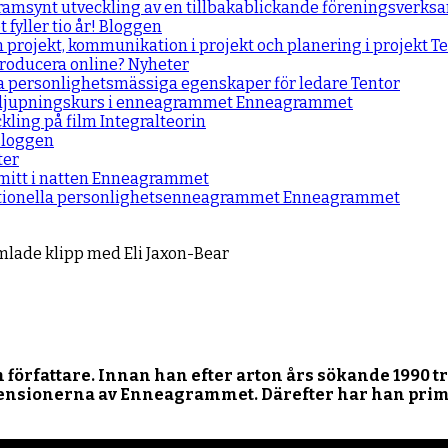
framsynt utveckling av en tillbakablickande föreningsverk
fyller tio år!
Bloggen
m projekt, kommunikation i projekt och planering i projekt
Te
producera online?
Nyheter
a personlighetsmässiga egenskaper för ledare
Tentor
rdjupningskurs i enneagrammet
Enneagrammet
kling på film
Integralteorin
loggen
ter
itt i natten
Enneagrammet
ntionella personlighetsenneagrammet
Enneagrammet
lade klipp med Eli Jaxon-Bear
 författare. Innan han efter arton års sökande 1990 trä
mensionerna av Enneagrammet. Därefter har han primä