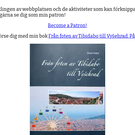
lingen av webbplatsen och de aktiviteter som kan förknippas
t gärna se dig som min patron!
Become a Patron!
förse dig med min bok
Från foten av Tibidabo till Vyšehrad: P