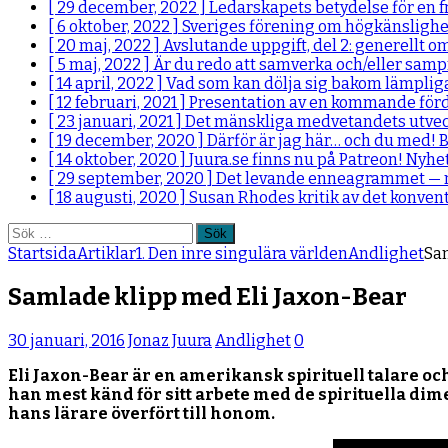
[ 29 december, 2022 ]
Ledarskapets betydelse för en 
[ 6 oktober, 2022 ]
Sveriges förening om högkänslighet 
[ 20 maj, 2022 ]
Avslutande uppgift, del 2: generellt o
[ 5 maj, 2022 ]
Är du redo att samverka och/eller sam
[ 14 april, 2022 ]
Vad som kan dölja sig bakom lämplig
[ 12 februari, 2021 ]
Presentation av en kommande fö
[ 23 januari, 2021 ]
Det mänskliga medvetandets utvec
[ 19 december, 2020 ]
Därför är jag här… och du med!
B
[ 14 oktober, 2020 ]
Juura.se finns nu på Patreon!
Nyhe
[ 29 september, 2020 ]
Det levande enneagrammet — m
[ 18 augusti, 2020 ]
Susan Rhodes kritik av det konve
Sök
efter:
Startsida
Artiklar
1. Den inre singulära världen
Andlighet
Sam
Samlade klipp med Eli Jaxon-Bear
30 januari, 2016
Jonaz Juura
Andlighet
0
Eli Jaxon-Bear är en amerikansk spirituell talare och
han mest känd för sitt arbete med de spirituella di
hans lärare överfört till honom.