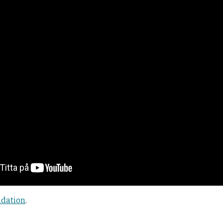
ndation
.