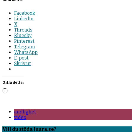
Facebook
LinkedIn
X
Threads
Bluesky
Pinterest
Telegram
WhatsApp
E-post
Skriv ut
Gilla detta:
Laddar
in
…
andlighet
video
Vill du stöda Juura.se?