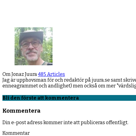
Om Jonaz Juura
485 Articles
Jag är upphovsman för och redaktör på juura.se samt skrive
enneagrammet och andlighet) men också om mer "värdsliga ti
Facebook
YouTube
LinkedIn
Bli den förste att kommentera
Kommentera
Din e-post adress kommer inte att publiceras offentligt.
Kommentar