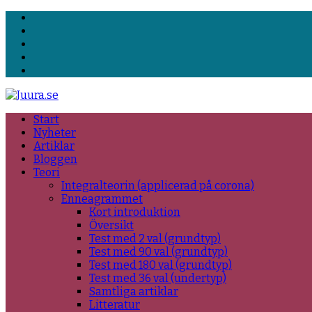
Facebook
LinkedIn
YouTube
E-
post
RSS
Start
Nyheter
Artiklar
Bloggen
Teori
Integralteorin (applicerad på corona)
Enneagrammet
Kort introduktion
Översikt
Test med 2 val (grundtyp)
Test med 90 val (grundtyp)
Test med 180 val (grundtyp)
Test med 36 val (undertyp)
Samtliga artiklar
Litteratur