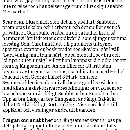
ifrån. Visst, jag rör mig snabbt och blir lätt frustrerad när
inte rörelser och händelser äger rum tillräcklgit snabbt.
Men varför?
Svaret är lika
enkelt som det är självklart: Snabbhet
premieras i skolan och i arbetet, och det spiller över på
privatlivet. Och skulle vi råka ha en så kallad fritid så
hamnar vi lätt i idrottens språkvärld, som sjunger samma
lovsång. Som Carolina Klüft, till publikens till synes
spontana ovationer, beskrev det hos Skavlan igår kväll:
”Bara vanlig mat, träna hårt, jobba mentalt, sov bra och
kämpa skiten ur sig”. Vilket hon knappast lära göra för att
röra sig långsammare. Amen. Eller för att fritt låna
begrepp av Jürgen Habermas, i kombination med Michel
Foucault och George Lakoff & Mark Johnson:
Systemvärlden invaderar i allt högre grad livsvärlden
med alla sina diskursiva föreställningar om vad som är
bra och vad som är dåligt. Snabbt är bra. Framåt är bra.
Upp är bra. Långt är bra. Långsamt är dåligt. Bakåt är
dåligt. Ned är dåligt. Kort är dåligt. Vissa ord leder till
applåder och visslingar, andra till buanden.
Frågan om snabbhe
t och långsamhet skär in i oss på
det själsliga djupet, eftersom det inte så sällan ställs i