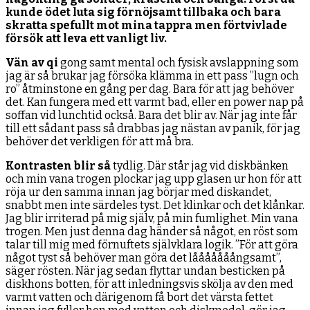
kunde ödet luta sig förnöjsamt tillbaka och bara
skratta spefullt mot mina tappra men förtvivlade
försök att leva ett vanligt liv.
Vän av qi
gong samt mental och fysisk avslappning som
jag är så brukar jag försöka klämma in ett pass ”lugn och
ro” åtminstone en gång per dag. Bara för att jag behöver
det. Kan fungera med ett varmt bad, eller en power nap på
soffan vid lunchtid också. Bara det blir av. När jag inte får
till ett sådant pass så drabbas jag nästan av panik, för jag
behöver det verkligen för att må bra.
Kontrasten blir så
tydlig. Där står jag vid diskbänken
och min vana trogen plockar jag upp glasen ur hon för att
röja ur den samma innan jag börjar med diskandet,
snabbt men inte särdeles tyst. Det klinkar och det klånkar.
Jag blir irriterad på mig själv, på min fumlighet. Min vana
trogen. Men just denna dag händer så något, en röst som
talar till mig med förnuftets självklara logik. ”För att göra
något tyst så behöver man göra det lååååååångsamt”,
säger rösten. När jag sedan flyttar undan besticken på
diskhons botten, för att inledningsvis skölja av den med
varmt vatten och därigenom få bort det värsta fettet