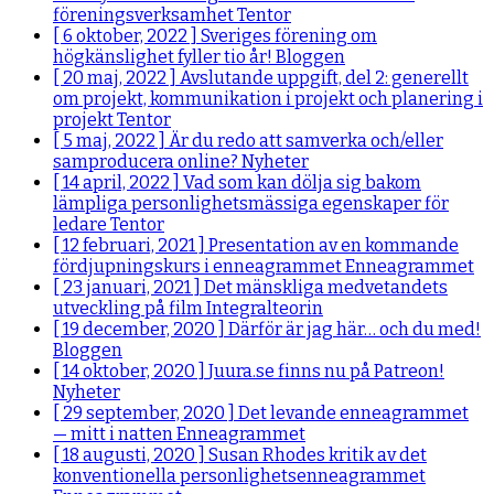
föreningsverksamhet
Tentor
[ 6 oktober, 2022 ]
Sveriges förening om
högkänslighet fyller tio år!
Bloggen
[ 20 maj, 2022 ]
Avslutande uppgift, del 2: generellt
om projekt, kommunikation i projekt och planering i
projekt
Tentor
[ 5 maj, 2022 ]
Är du redo att samverka och/eller
samproducera online?
Nyheter
[ 14 april, 2022 ]
Vad som kan dölja sig bakom
lämpliga personlighetsmässiga egenskaper för
ledare
Tentor
[ 12 februari, 2021 ]
Presentation av en kommande
fördjupningskurs i enneagrammet
Enneagrammet
[ 23 januari, 2021 ]
Det mänskliga medvetandets
utveckling på film
Integralteorin
[ 19 december, 2020 ]
Därför är jag här… och du med!
Bloggen
[ 14 oktober, 2020 ]
Juura.se finns nu på Patreon!
Nyheter
[ 29 september, 2020 ]
Det levande enneagrammet
— mitt i natten
Enneagrammet
[ 18 augusti, 2020 ]
Susan Rhodes kritik av det
konventionella personlighetsenneagrammet