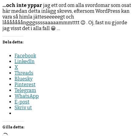
…och inte yppar
jag ett ord om alla svordomar som osat
här medan detta inlägg skrevs, eftersom WordPress kan
vara så himla jätteseeeeegt och
lååååååångggssssaaaaammmtttt 😉 . Oj, fast nu gjorde
jag visst det i alla fall 😀 …
Dela detta:
Facebook
LinkedIn
X
Threads
Bluesky
Pinterest
Telegram
WhatsApp
E-post
Skriv ut
Gilla detta:
Laddar