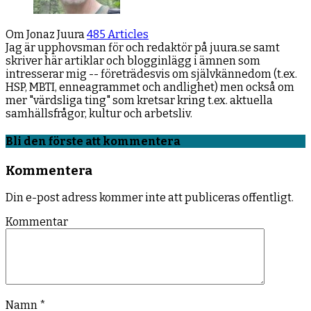
Om Jonaz Juura
485 Articles
Jag är upphovsman för och redaktör på juura.se samt
skriver här artiklar och blogginlägg i ämnen som
intresserar mig -- företrädesvis om självkännedom (t.ex.
HSP, MBTI, enneagrammet och andlighet) men också om
mer "värdsliga ting" som kretsar kring t.ex. aktuella
samhällsfrågor, kultur och arbetsliv.
Facebook
YouTube
LinkedIn
Bli den förste att kommentera
Kommentera
Din e-post adress kommer inte att publiceras offentligt.
Kommentar
Namn
*