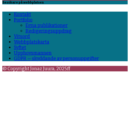
Besökare på webbplatsen
Kontakt
Portfolio
Egna publikationer
Redigeringsuppdrag
Vitsord
Webbplatskarta
Syftet
Upphovsmannen
GDPR — skyddande av personuppgifter
© Copyright Jonaz Juura, 2025ff