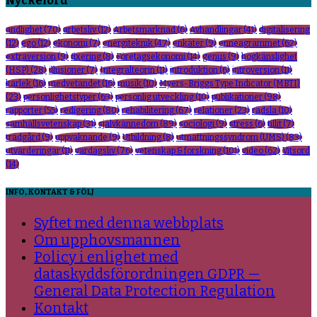
Nyckelord
andlighet
(70)
arbetsliv
(12)
Arbetsmarknad
(6)
Avhandlingar
(41)
digitalisering
(12)
ego
(12)
ekonomi
(7)
energiteknik
(47)
enkäter
(9)
enneagrammet
(62)
extraversion
(9)
fixering
(8)
Företagsekonomi
(14)
genus
(9)
högkänslighet
(HSP)
(28)
illusioner
(7)
Integralteorin
(11)
introduktion
(6)
introversion
(11)
kärlek
(16)
medvetandet
(16)
musik
(10)
Myers-Briggs Type Indicator (MBTI)
(23)
personlighetstyper
(63)
personlig utveckling
(10)
publikationer
(98)
rapporter
(55)
redigering
(80)
rehabilitering
(67)
relationer
(23)
rädsla
(10)
samhällsvetenskap
(31)
självkännedom
(89)
sociologi
(9)
stress
(6)
tillit
(7)
trädgård
(9)
uppvaknande
(9)
Utbildning
(8)
utmattningssyndrom (UMS)
(83)
utvärderingar
(11)
vardagsliv
(76)
vetenskap & forskning
(101)
video
(62)
Vitsord
(14)
INFO, KONTAKT & FÖLJ
Syftet med denna webbplats
Om upphovsmannen
Policy i enlighet med
dataskyddsförordningen GDPR —
General Data Protection Regulation
Kontakt