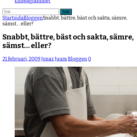
Enneagrammet
Sök
efter:
Startsida
Bloggen
Snabbt, bättre, bäst och sakta, sämre,
sämst… eller?
Snabbt, bättre, bäst och sakta, sämre,
sämst… eller?
21 februari, 2009
Jonaz Juura
Bloggen
0