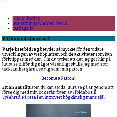
in
…
rehabilitering
utmattningssyndrom (UMS)
vardagsliv
Vill du stöda Juura.se?
Varje litet bidrag
betyder så mycket för den vidare
utvecklingen av webbplatsen och de aktiviteter som kan
förknippas med den. Om du tycker att det jag gör här på
Juura.se tillför dig något väsentligt skulle jag med stor
tacksamhet gärna se dig som min patron!
Become a Patron!
Ett annat sätt
som du kan stöda Juura.se på är genom att
förse dig med min bok
Från foten av Tibidabo till
Vyšehrad: På resa i en introvert högkänslig mans själ.