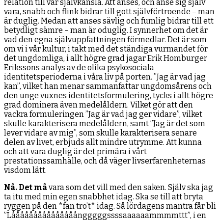
relation till vår självkänsla. Att anses, och anse sig själv
vara, snabb och flink bidrar till gott självförtroende – man
är duglig. Medan att anses sävlig och fumlig bidrar till ett
betydligt sämre – man är oduglig. I synnerhet om det är
vad den egna självuppfattningen förmedlar. Det är som
om vi i vår kultur, i takt med det ständiga vurmandet för
det ungdomliga, i allt högre grad jagar Erik Homburger
Erikssons analys av de olika psykosociala
identitetsperioderna i våra liv på porten. ”Jag är vad jag
kan”, vilket han menar sammanfattar ungdomsårens och
den unge vuxnes identitetsformulering, tycks i allt högre
grad dominera även medelåldern. Vilket gör att den
vackra formuleringen ”Jag är vad jag ger vidare”, vilket
skulle karakterisera medelåldern, samt ”Jag är det som
lever vidare av mig”, som skulle karakterisera senare
delen av livet, erbjuds allt mindre utrymme. Att kunna
och att vara duglig är det primära i vårt
prestationssamhälle, och då väger livserfarenheternas
visdom lätt.
Nå. Det må
vara som det vill med den saken. Själv ska jag
ta itu med min egen snabbhet idag. Ska se till att bryta
ryggen på den *fan tro’t* idag. Så lördagens mantra får bli
”Lååååååååååååååångggggssssaaaaaammmmttt”, i en