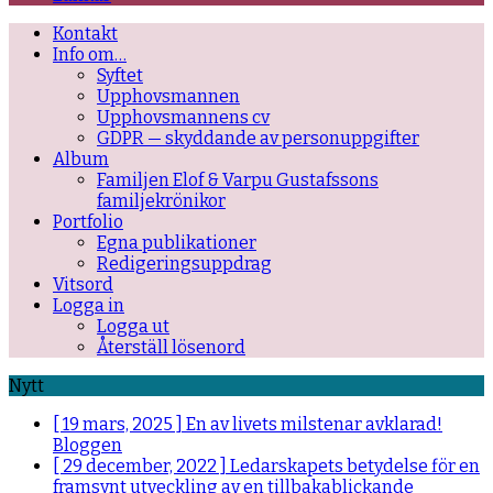
Kontakt
Info om…
Syftet
Upphovsmannen
Upphovsmannens cv
GDPR — skyddande av personuppgifter
Album
Familjen Elof & Varpu Gustafssons
familjekrönikor
Portfolio
Egna publikationer
Redigeringsuppdrag
Vitsord
Logga in
Logga ut
Återställ lösenord
Nytt
[ 19 mars, 2025 ]
En av livets milstenar avklarad!
Bloggen
[ 29 december, 2022 ]
Ledarskapets betydelse för en
framsynt utveckling av en tillbakablickande