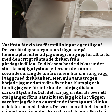
Varifrån får vi våra föreställningar egentligen?
Det var lördagsmorgonens fråga här på
hemmaplan efter att jag smugit mig upp för att ta itu
med den ivrigt väntande disken från
gårdagskvällen. En disk som borde diskas under
största möjliga tystnad eftersom den ännu
sovandes ohängde tonårssonen har sin säng vägg
i vägg med diskbänken. Men min vana trogen
började jag med att svära över hur klumpig och
fumlig jag var, för inte hanterade jag disken
särskilt tyst inte. Och det har jag irriterats över ett
otal gånger förut, särskilt sen jag gick in i väggen
varefter jag fick en enastående förmåga att klinka
och klånka med disken. Det var som att helst skulle
någonting gå sönder, krascha och banga. Först då