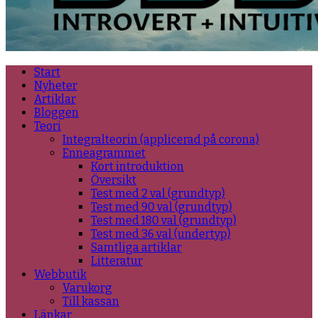
Start
Nyheter
Artiklar
Bloggen
Teori
Integralteorin (applicerad på corona)
Enneagrammet
Kort introduktion
Översikt
Test med 2 val (grundtyp)
Test med 90 val (grundtyp)
Test med 180 val (grundtyp)
Test med 36 val (undertyp)
Samtliga artiklar
Litteratur
Webbutik
Varukorg
Till kassan
Länkar