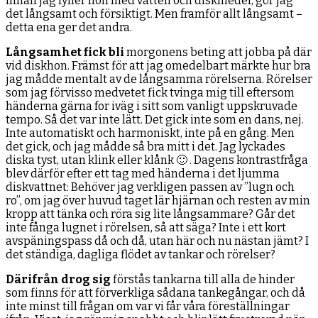
innan jag fyller hon med vatten och diskmedel, gör jag
det långsamt och försiktigt. Men framför allt långsamt –
detta ena ger det andra.
Långsamhet fick bli
morgonens beting att jobba på där
vid diskhon. Främst för att jag omedelbart märkte hur bra
jag mådde mentalt av de långsamma rörelserna. Rörelser
som jag förvisso medvetet fick tvinga mig till eftersom
händerna gärna for iväg i sitt som vanligt uppskruvade
tempo. Så det var inte lätt. Det gick inte som en dans, nej.
Inte automatiskt och harmoniskt, inte på en gång. Men
det gick, och jag mådde så bra mitt i det. Jag lyckades
diska tyst, utan klink eller klånk 🙂 . Dagens kontrastfråga
blev därför efter ett tag med händerna i det ljumma
diskvattnet: Behöver jag verkligen passen av ”lugn och
ro”, om jag över huvud taget lär hjärnan och resten av min
kropp att tänka och röra sig lite långsammare? Går det
inte fånga lugnet i rörelsen, så att säga? Inte i ett kort
avspäningspass då och då, utan här och nu nästan jämt? I
det ständiga, dagliga flödet av tankar och rörelser?
Därifrån drog sig
förstås tankarna till alla de hinder
som finns för att förverkliga sådana tankegångar, och då
inte minst till frågan om var vi får våra föreställningar